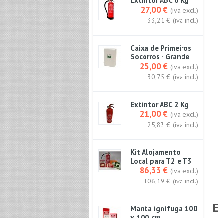
Extintor ABC 6 Kg
27,00 €
(iva excl.)
33,21 €
(iva incl.)
Caixa de Primeiros
Socorros - Grande
25,00 €
(iva excl.)
30,75 €
(iva incl.)
Extintor ABC 2 Kg
21,00 €
(iva excl.)
25,83 €
(iva incl.)
Kit Alojamento
Local para T2 e T3
86,33 €
(iva excl.)
106,19 €
(iva incl.)
Manta ignífuga 100
x 100 cm