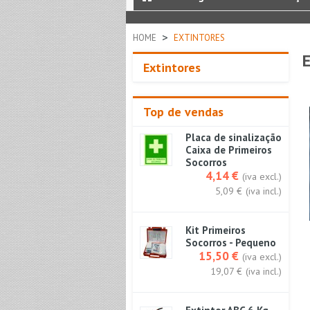
>
HOME
EXTINTORES
Extintores
Top de vendas
Placa de sinalização
Caixa de Primeiros
Socorros
4,14 €
(iva excl.)
5,09 €
(iva incl.)
Kit Primeiros
Socorros - Pequeno
15,50 €
(iva excl.)
19,07 €
(iva incl.)