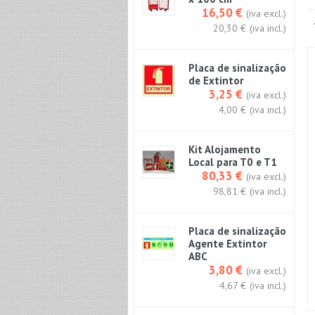
16,50 €
(iva excl.)
20,30 €
(iva incl.)
Placa de sinalização
de Extintor
3,25 €
(iva excl.)
4,00 €
(iva incl.)
Kit Alojamento
Local para T0 e T1
80,33 €
(iva excl.)
98,81 €
(iva incl.)
Placa de sinalização
Agente Extintor
ABC
3,80 €
(iva excl.)
4,67 €
(iva incl.)