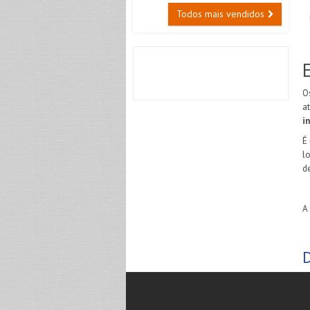
Todos mais vendidos
O
a
i
É
l
d
A
D