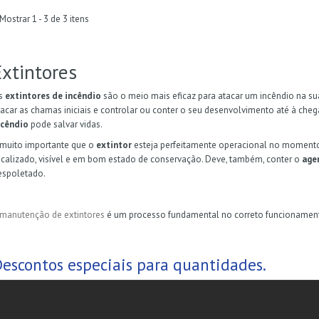
Mostrar 1 - 3 de 3 itens
Extintores
s
extintores de incêndio
são o meio mais eficaz para atacar um incêndio na sua 
tacar as chamas iniciais e controlar ou conter o seu desenvolvimento até à ch
ncêndio
pode salvar vidas.
 muito importante que o
extintor
esteja perfeitamente operacional no momento 
ocalizado, visível e em bom estado de conservação. Deve, também, conter o
age
espoletado.
manutenção de extintores
é um processo fundamental no correto funcionamento
escontos especiais para quantidades.