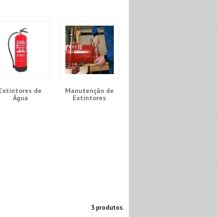
Extintores de
Manutenção de
Água
Extintores
3 produtos.