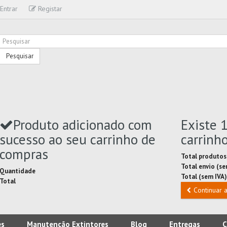
Entrar
Registar
Pesquisar
Produto adicionado com
Existe 
sucesso ao seu carrinho de
carrinh
compras
Total produtos
Total envio (s
Quantidade
Total (sem IVA)
Total
Continuar 
es
Manutenção Extintores
Blog
Entregas
C