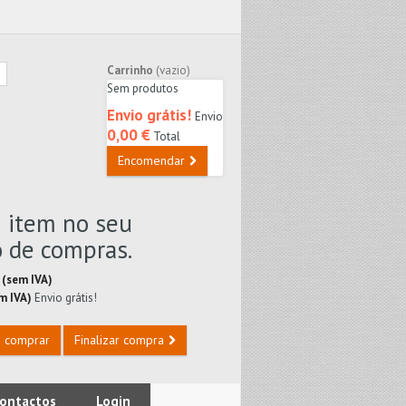
Carrinho
(vazio)
Sem produtos
Envio grátis!
Envio
0,00 €
Total
Encomendar
1 item no seu
o de compras.
 (sem IVA)
em IVA)
Envio grátis!
a comprar
Finalizar compra
ontactos
Login