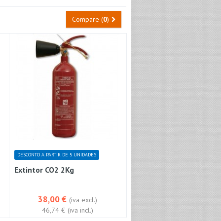
Compare (
0
)
DESCONTO A PARTIR DE 5 UNIDADES
Extintor CO2 2Kg
38,00 €
(iva excl.)
46,74 €
(iva incl.)