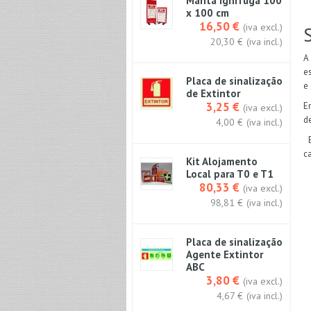
Manta ignífuga 100
x 100 cm
16,50 €
(iva excl.)
20,30 €
(iva incl.)
A
e
Placa de sinalização
e
de Extintor
3,25 €
E
(iva excl.)
d
4,00 €
(iva incl.)
E
c
Kit Alojamento
Local para T0 e T1
80,33 €
(iva excl.)
98,81 €
(iva incl.)
Placa de sinalização
Agente Extintor
ABC
3,80 €
(iva excl.)
4,67 €
(iva incl.)