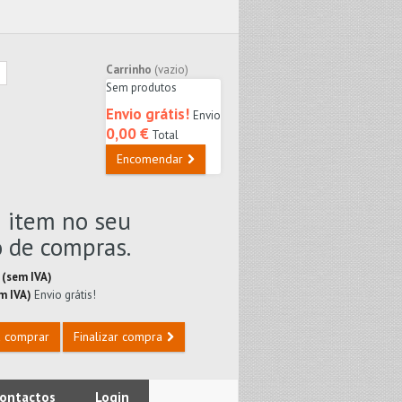
Carrinho
(vazio)
Sem produtos
Envio grátis!
Envio
0,00 €
Total
Encomendar
1 item no seu
o de compras.
 (sem IVA)
em IVA)
Envio grátis!
a comprar
Finalizar compra
ontactos
Login