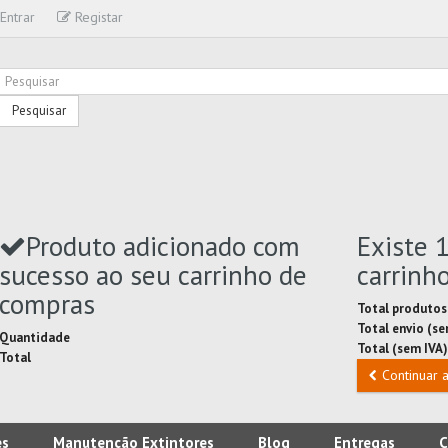
Entrar
Registar
Pesquisar
Produto adicionado com
Existe 
sucesso ao seu carrinho de
carrinh
compras
Total produtos
Total envio (s
Quantidade
Total (sem IVA)
Total
Continuar 
es
Manutenção Extintores
Blog
Entregas
C