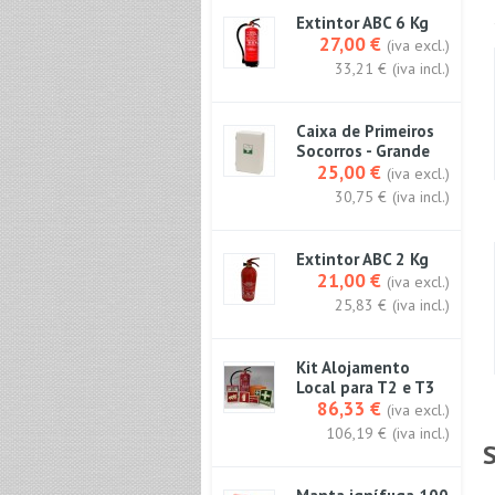
Extintor ABC 6 Kg
27,00 €
(iva excl.)
33,21 €
(iva incl.)
Caixa de Primeiros
Socorros - Grande
25,00 €
(iva excl.)
30,75 €
(iva incl.)
Extintor ABC 2 Kg
21,00 €
(iva excl.)
25,83 €
(iva incl.)
Kit Alojamento
Local para T2 e T3
86,33 €
(iva excl.)
106,19 €
(iva incl.)