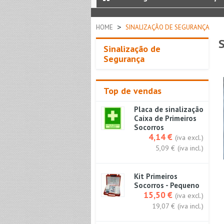
>
HOME
SINALIZAÇÃO DE SEGURANÇA
Sinalização de
Segurança
Top de vendas
Placa de sinalização
Caixa de Primeiros
Socorros
4,14 €
(iva excl.)
5,09 €
(iva incl.)
Kit Primeiros
Socorros - Pequeno
15,50 €
(iva excl.)
19,07 €
(iva incl.)