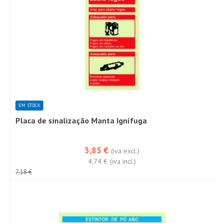
EM STOCK
Placa de sinalização Manta Ignífuga
3,85 €
(iva excl.)
4,74 €
(iva incl.)
7,18 €