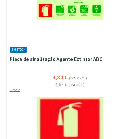
EM STOCK
Placa de sinalização Agente Extintor ABC
3,80 €
(iva excl.)
4,67 €
(iva incl.)
4,96 €