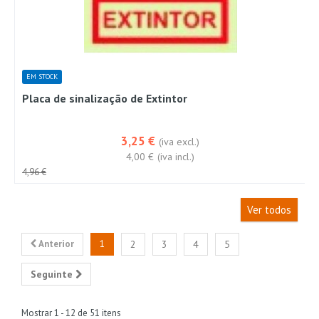
EM STOCK
Placa de sinalização de Extintor
3,25 €
(iva excl.)
4,00 €
(iva incl.)
4,96 €
Ver todos
Anterior
1
2
3
4
5
Seguinte
Mostrar 1 - 12 de 51 itens