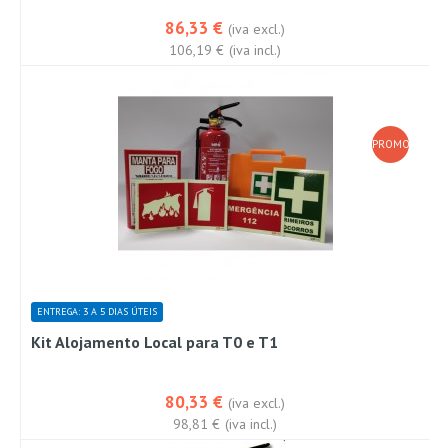
86,33 €
(iva excl.)
106,19 €
(iva incl.)
PROMOÇÃO!
ENTREGA: 3 A 5 DIAS ÚTEIS
Kit Alojamento Local para T0 e T1
80,33 €
(iva excl.)
98,81 €
(iva incl.)