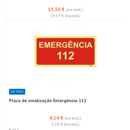
15,50 €
(iva excl.)
19,07 €
(iva incl.)
EM STOCK
Placa de sinalização Emergência 112
4,14 €
(iva excl.)
5,10 €
(iva incl.)