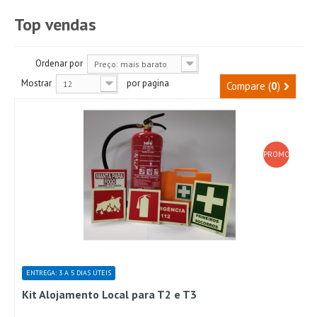
Top vendas
Ordenar por
Preço: mais barato
Mostrar
por pagina
12
Compare (
0
)
PROMOÇÃO!
ENTREGA: 3 A 5 DIAS ÚTEIS
Kit Alojamento Local para T2 e T3