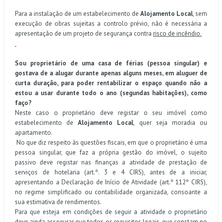
Para a instalação de um estabelecimento de
Alojamento Local
, sem
execução de obras sujeitas a controlo prévio, não é necessária a
apresentação de um projeto de segurança contra
risco de incêndio.
Sou proprietário de uma casa de férias (pessoa singular) e
gostava de a alugar durante apenas alguns meses, em aluguer de
curta duração, para poder rentabilizar o espaço quando não a
estou a usar durante todo o ano (segundas habitações), como
faço?
Neste caso o proprietário deve registar o seu imóvel como
estabelecimento de
Alojamento Local
, quer seja moradia ou
apartamento.
No que diz respeito às questões fiscais, em que o proprietário é uma
pessoa singular, que faz a própria gestão do imóvel, o sujeito
passivo deve registar nas finanças a atividade de prestação de
serviços de hotelaria (art.º. 3 e 4 CIRS), antes de a iniciar,
apresentando a Declaração de Início de Atividade (art.º 112º CIRS),
no regime simplificado ou contabilidade organizada, consoante a
sua estimativa de rendimentos.
Para que esteja em condições de seguir a atividade o proprietário
deve ainda assegurar que todos os requisitos legais, que constam no