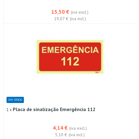
15,50 €
(iva excl.)
19,07 €
(iva incl.)
EM STOCK
Placa de sinalização Emergência 112
1 x
4,14 €
(iva excl.)
5,10 €
(iva incl.)