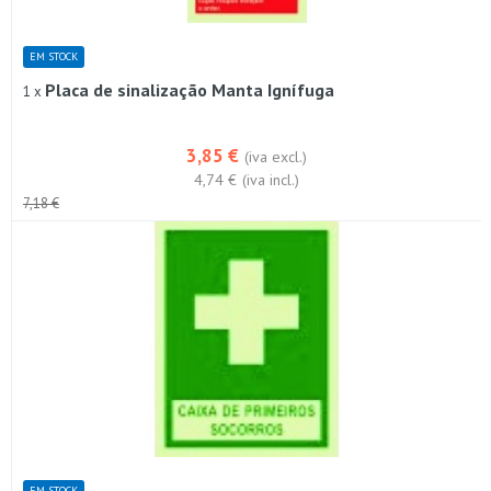
EM STOCK
Placa de sinalização Manta Ignífuga
1 x
3,85 €
(iva excl.)
4,74 €
(iva incl.)
7,18 €
EM STOCK