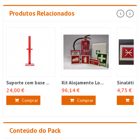
Produtos Relacionados
‹
›
Suporte com base ...
Kit Alojamento Lo...
Sinalética 
24,00 €
96,14 €
4,75 €
Comprar
Comprar
Com
Conteúdo do Pack