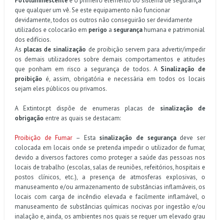
Fotoluminescente
é o primeiro elemento do sistema de segurança
que qualquer um vê. Se este equipamento não funcionar
devidamente, todos os outros não conseguirão ser devidamente
utilizados e colocarão em
perigo
a
segurança
humana e patrimonial
dos edifícios.
As
placas de sinalização
de proibição servem para advertir/impedir
os demais utilizadores sobre demais comportamentos e atitudes
que ponham em risco a segurança de todos. A
Sinalização de
proibição
é, assim, obrigatória e necessária em todos os locais
sejam eles públicos ou privamos.
A Extintor.pt dispõe de enumeras placas de
sinalização de
obrigação
entre as quais se destacam:
Proibição de Fumar
– Esta
sinalização de segurança
deve ser
colocada em locais onde se pretenda impedir o utilizador de fumar,
devido a diversos factores como proteger a saúde das pessoas nos
locais de trabalho (escolas, salas de reuniões, refeitórios, hospitais e
postos clínicos, etc.), a presença de atmosferas explosivas, o
manuseamento e/ou armazenamento de substâncias inflamáveis, os
locais com carga de incêndio elevada e facilmente inflamável, o
manuseamento de substâncias químicas nocivas por ingestão e/ou
inalação e, ainda, os ambientes nos quais se requer um elevado grau